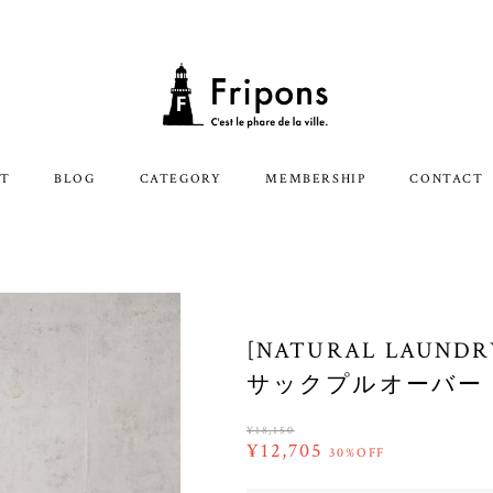
T
BLOG
CATEGORY
MEMBERSHIP
CONTACT
[NATURAL LAU
サックプルオーバー
¥18,150
¥12,705
30%OFF