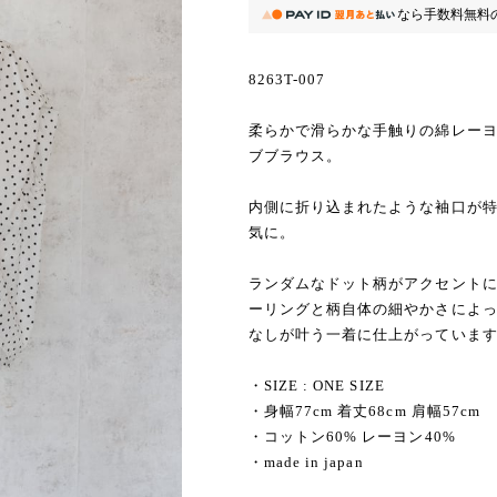
なら
手数料無料
8263T-007
柔らかで滑らかな手触りの綿レー
ブブラウス。
内側に折り込まれたような袖口が
気に。
ランダムなドット柄がアクセント
ーリングと柄自体の細やかさによ
なしが叶う一着に仕上がっていま
・SIZE : ONE SIZE
・身幅77cm 着丈68cm 肩幅57cm
・コットン60% レーヨン40%
・made in japan