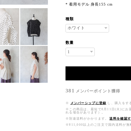
* 着用モデル 身長155 cm
種類
数量
381
メンバーポイント
獲得
※
メンバーシップに登録
し、購入をす
※この商品は、最短で8月11日(火)に
れる場合があります）。
※別途送料がかかります。
送料を確認
※¥11,000以上のご注文で国内送料が