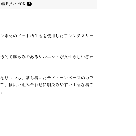
の
翌月払いでOK
ヨン素材のドット柄生地を使用したフレンチスリー
特徴的で膨らみのあるシルエットが女性らしい雰囲
になりつつも、落ち着いたモノトーンベースのカラ
って、幅広い組み合わせに馴染みやすい上品な着こ
す。