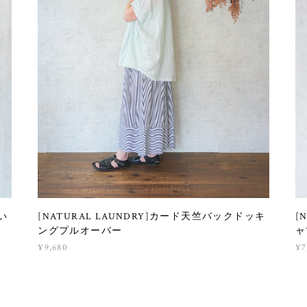
い
[NATURAL LAUNDRY]カード天竺バックドッキ
[
ングプルオーバー
ャ
¥9,680
¥7