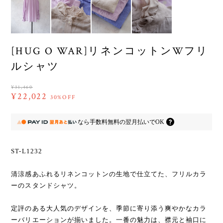
[HUG O WAR]リネンコットンWフリ
ルシャツ
¥31,460
¥22,022
30%OFF
なら
手数料無料の
翌月払いでOK
ST-L1232
清涼感あふれるリネンコットンの生地で仕立てた、フリルカラ
ーのスタンドシャツ。
定評のある大人気のデザインを、季節に寄り添う爽やかなカラ
ーバリエーションが揃いました。一番の魅力は、襟元と袖口に