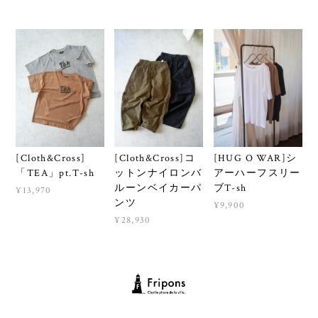
[Cloth&Cross]
[Cloth&Cross]コ
[HUG O WAR]シ
「TEA」pt.T-sh
ットンナイロンバ
アーハーフスリー
ルーンベイカーパ
ブT-sh
¥13,970
ンツ
¥9,900
¥28,930