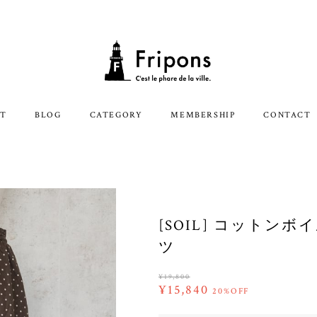
T
BLOG
CATEGORY
MEMBERSHIP
CONTACT
[SOIL] コット
ツ
¥19,800
¥15,840
20%OFF