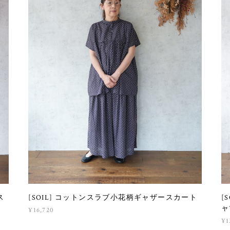
ス
[SOIL] コットンスラブ小花柄ギャザースカート
[
ャ
¥16,720
¥1