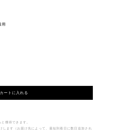
 着用
カートに入れる
ると獲得できます。
届けします（お届け先によって、最短到着日に数日追加され