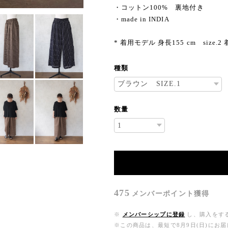
・コットン100% 裏地付き
・made in INDIA
* 着用モデル 身長155 cm size.2
種類
数量
475
メンバーポイント
獲得
※
メンバーシップに登録
し、購入をす
※この商品は、最短で8月9日(日)にお