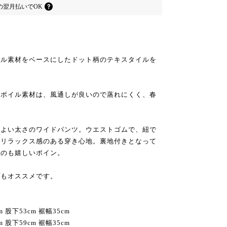
の
翌月払いでOK
イル素材をベースにしたドット柄のテキスタイルを
ンボイル素材は、風通しが良いので蒸れにくく、春
程よい太さのワイドパンツ。ウエストゴムで、紐で
はリラックス感のある穿き心地。裏地付きとなって
るのも嬉しいポイン。
プもオススメです。
m 股下53cm 裾幅35cm
m 股下59cm 裾幅35cm