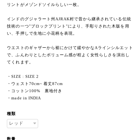
リントがメゾンドソイルらしい一枚。
インドのグジャラート州AJRAK村で昔から継承されている伝統
技術の一つ"ブロックプリント"により、手彫りされた木版を用
い、手押しで生地に小花柄を表現。
ウエストのギャザーから裾にかけて緩やかなAラインシルエット
で、ふんわりとしたボリューム感が程よく女性らしさを演出し
てくれます。
・SIZE : SIZE 2
・ウェスト70cm~ 着丈87cm
・コットン100% 裏地付き
・made in INDIA
種類
数量