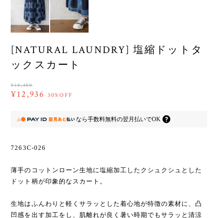
[NATURAL LAUNDRY] 塩縮ドットタ
ックスカート
¥18,480
¥12,936
30%OFF
なら
手数料無料の
翌月払いでOK
7263C-026
薄手のコットンローン生地に塩縮加工したクシュクシュとした
ドット柄が印象的なスカート。
生地はふんわりと軽くサラッとした着心地が特徴の素材に、凸
凹感を出す加工をし、肌離れが良く暑い時期でもサラッと清涼