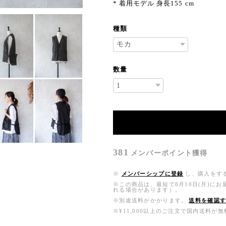
* 着用モデル 身長155 cm
種類
数量
381
メンバーポイント
獲得
※
メンバーシップに登録
し、購入をす
※この商品は、最短で8月10日(月)に
れる場合があります）。
※別途送料がかかります。
送料を確認
※¥11,000以上のご注文で国内送料が