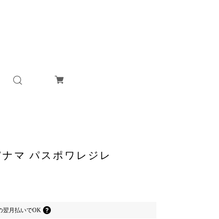
トンパナマ パスポワレジレ
の
翌月払いでOK