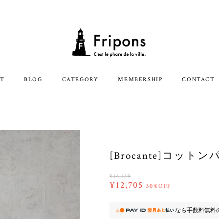
T
BLOG
CATEGORY
MEMBERSHIP
CONTACT
[Brocante]コッ
¥18,150
¥12,705
30%OFF
なら
手数料無料