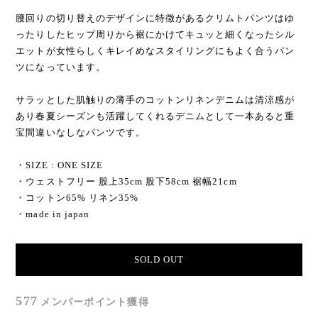
腰回りの切り替えのデザインに特徴があるクリムトパンツはゆ
ったりしたヒップ周りから裾にかけてキュッと細くなったシル
エットが女性らしくキレイめなスタイリングにもよく合うパン
ツになっています。
サラッとした肌触りの薄手のコットンリネンデニムは清涼感が
あり春夏シーズンも活躍してくれるデニムとして一本あると重
宝間違いなしなパンツです。
・SIZE : ONE SIZE
・ウェストフリー 股上35cm 股下58cm 裾幅21cm
・コットン65% リネン35%
・made in japan
SOLD OUT
577
メンバーポイント
獲得