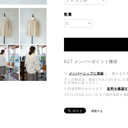
数量
627
メンバーポイント
獲得
※
メンバーシップに登録
し、購入をす
※この商品は、最短で8月11日(火)に
れる場合があります）。
※別途送料がかかります。
送料を確認
※¥11,000以上のご注文で国内送料が
通報する