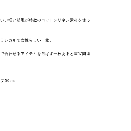
地いい軽い起毛が特徴のコットンリネン素材を使っ
クラシカルで女性らしい一枚。
ルで合わせるアイテムを選ばず一枚あると重宝間違
袖丈50cm