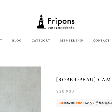
T
BLOG
CATEGORY
MEMBERSHIP
CONTACT
[ROBEdePEAU] 
¥20,900
なら
手数料無料