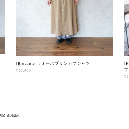
[Brocante]ラミーポプリンカプシャツ
[
ブ
¥20,900
¥2
表記
会員規約