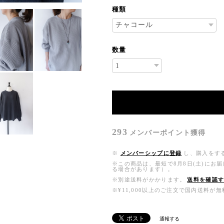
種類
数量
293
メンバーポイント
獲得
※
メンバーシップに登録
し、購入をす
※この商品は、最短で8月8日(土)にお
る場合があります）。
※別途送料がかかります。
送料を確認
※¥11,000以上のご注文で国内送料が
通報する