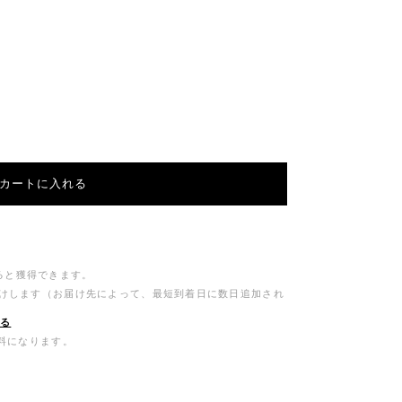
カートに入れる
ると獲得できます。
届けします（お届け先によって、最短到着日に数日追加され
する
無料になります。