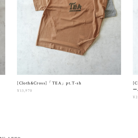
[Cloth&Cross]「TEA」pt.T-sh
[
ー
¥13,970
¥2