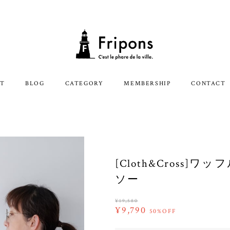
T
BLOG
CATEGORY
MEMBERSHIP
CONTACT
[Cloth&Cross
ソー
¥19,580
¥9,790
50%OFF