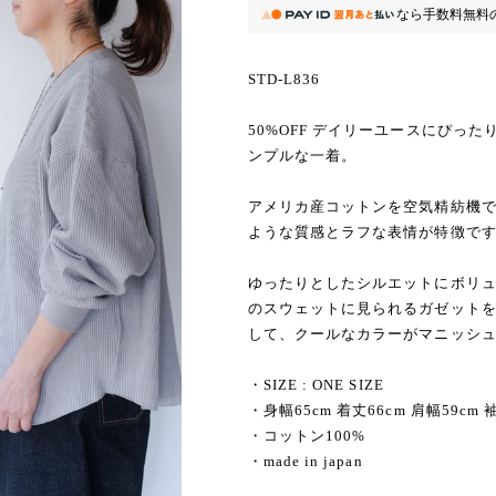
なら
手数料無料
STD-L836
50%OFF デイリーユースにぴっ
ンプルな一着。
アメリカ産コットンを空気精紡機
ような質感とラフな表情が特徴で
ゆったりとしたシルエットにボリ
のスウェットに見られるガゼット
して、クールなカラーがマニッシ
・SIZE : ONE SIZE
・身幅65cm 着丈66cm 肩幅59cm 
・コットン100%
・made in japan