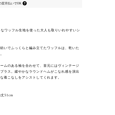
の
翌月払いでOK
たりなワッフル生地を使った大人も取りいれやすいシ
で紡いでふっくらと編み立てたワッフルは、乾いた
す。
ュームのある袖を合わせて、首元にはヴィンテージ
をプラス。緩やかなラウンドヘムがこなれ感を演出
ュな着こなしをアシストしてくれます。
袖丈51cm