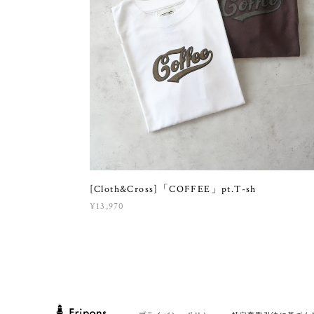
[Cloth&Cross]「COFFEE」pt.T-sh
¥13,970